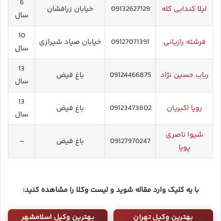
6
لیلا کندابی کله
09132627129
خیابان زرافشان
سال
10
فرشته رازیانی
09127071391
خیابان صیاد شیرازی
سال
13
رباب حسین نژاد
09124466875
باغ فیض
سال
13
رویا اکبریان
09123473802
باغ فیض
سال
شیوا ناصری
09127970247
باغ فیض
–
پویا
با یه کلیک وارد مقاله شوید و لیست وکلا را مشاهده کنید:
بهترین وکیل تهران
بهترین وکیل اسلامشهر