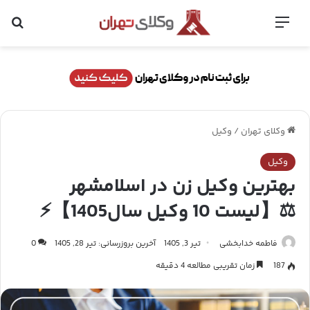
منو
جس
وکلای تهران
/
وکیل
وکیل
بهترین وکیل زن در اسلامشهر
⚖️【لیست 10 وکیل سال1405】⚡
فاطمه خدابخشی
تیر 3, 1405
آخرین بروزرسانی: تیر 28, 1405
0
187
زمان تقریبی مطالعه 4 دقیقه