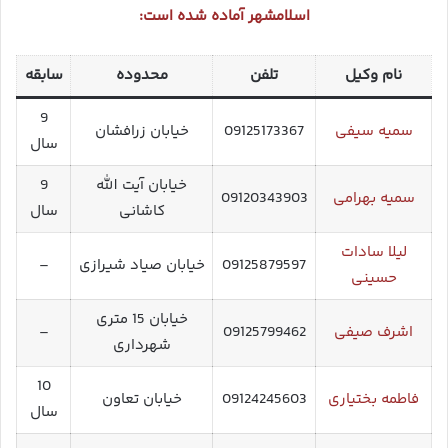
اسلامشهر آماده شده است:
نام وکیل
تلفن
محدوده
سابقه
9
سمیه سیفی
09125173367
خیابان زرافشان
سال
خیابان آیت الله
9
سمیه بهرامی
09120343903
کاشانی
سال
لیلا سادات
09125879597
خیابان صیاد شیرازی
–
حسینی
خیابان 15 متری
اشرف صیفی
09125799462
–
شهرداری
10
فاطمه بختیاری
09124245603
خیابان تعاون
سال